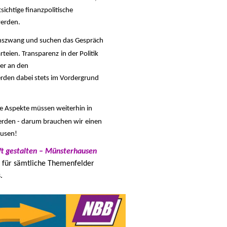
ichtige finanzpolitische
werden.
onszwang und suchen das Gespräch
rteien
. Transparenz
in der Politik
ger an den
rden dabei stets im Vordergrund
se Aspekte müssen weiterhin in
rden - darum brauchen wir
einen
ausen
!
ft gestalten – Münsterhausen
für sämtliche
Themenfelder
.