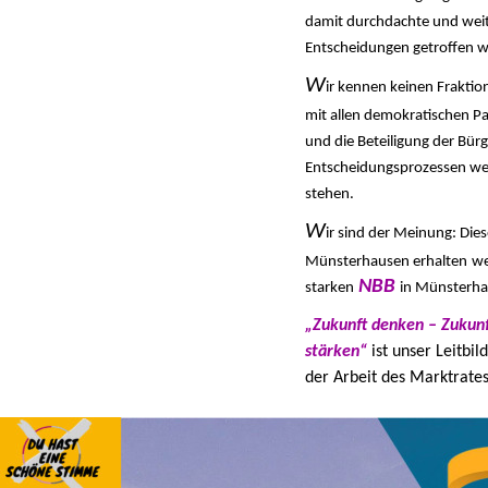
damit durchdachte und weits
Entscheidungen getroffen 
W
ir kennen keinen Frakti
mit allen demokratischen Pa
und die Beteiligung der Bür
Entscheidungsprozessen we
stehen.
W
ir sind der Meinung: Die
Münsterhausen erhalten
we
NBB
starken
in Münsterh
„Zukunft denken – Zukun
stärken“
ist
unser Leitbild
der Arbeit des Marktrates