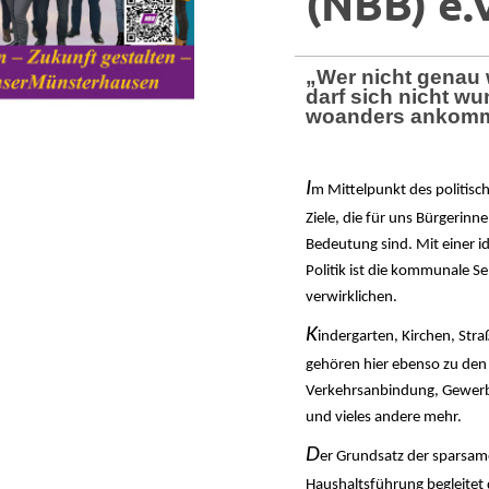
(NBB) e.
„Wer nicht genau w
darf sich nicht w
woanders ankom
I
m Mittelpunkt des politisc
Ziele, die für uns Bürgerinn
Bedeutung sind. Mit einer 
Politik ist die kommunale S
verwirklichen.
K
indergarten
, Kirchen, Str
gehören hier ebenso zu den
Verkehrsanbindung, Gewer
und vieles andere mehr.
D
er Grundsatz der sparsa
Haushaltsführung begleitet