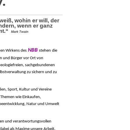
V.
eiß, wohin er will, der
undern, wenn er ganz
mt.“
Mark Twain
NBB
hen Wirkens des
stehen
die
en und Bürger vor Ort von
ideologiefreien, sachgebundenen
elbstverwaltung zu sichern und zu
aßen, Sport, Kultur und Vereine
 Themen wie Einkaufen,
beentwicklung, Natur und Umwelt
men und verantwortungsvollen
 dabei als Maxime unsere
Arbeit,