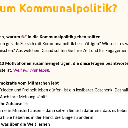
um Kommunalpolitik?
en, warum
SIE
in die Kommunalpolitik gehen
sollten.
ten
gerade
Sie sich
mit Kommunalpolitik beschäftigen? Wieso ist es w
mischen? Aus welchem Grund
sollten Sie Ihre Zeit
und
Ihr
Engagement
10 Motivationen
zusammengetragen, die diese Fragen beantworte
te ist:
Weil wir hier leben
.
mokratie vom Mitmachen lebt
 Frieden und Freiheit leben dürfen, ist ein kostbares Geschenk. Desha
 Auch Ihre Meinung zählt!
Ihr Zuhause ist
erne in Münsterhausen – dann setzen Sie sich dafür ein, dass
es
liebe
ört:
Sie haben
es in der Hand, die Dinge zu ändern!
was über die Welt lernen