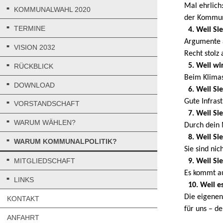
Mal ehrlich:
KOMMUNALWAHL 2020
der Kommun
TERMINE
4. Weil
Si
Argumente a
VISION 2032
Recht stolz 
5. Weil wi
RÜCKBLICK
Beim Klimas
DOWNLOAD
6
. Weil
Si
Gute Infrast
VORSTANDSCHAFT
7. Weil Si
WARUM WÄHLEN?
Durch dein 
8. Weil
Sie
WARUM KOMMUNALPOLITIK?
Sie sind nic
MITGLIEDSCHAFT
9. Weil Sie
Es kommt au
LINKS
10. Weil e
Die eigenen
KONTAKT
für uns – d
ANFAHRT