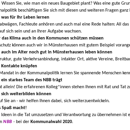
 Wissen Sie,
wie man ein neues Baugebiet plant? Was eine gute Grun
alpolitik
beschäftigen Sie sich
mit diesen
und weiteren Fragen
ganz 
e was
für
Ihr
Leben lernen
bwägen, Fachleute anhören und auch mal eine Rede halten: All das 
auf
sich sein
und an
Ihrer Aufgabe wachsen.
r das Klima auch in den Kommunen schützen müssen
chutz können auch wir in Münsterhausen mit gutem Beispiel vorang
e auch
im Alter noch gut in Münsterhausen leben können
ruktur, gute Verkehrsanbindung, intakter Ort,
aktive Vereine, Breitba
e Kontakte knüpfen
Mandat in der Kommunalpolitik lernen Sie spannende Menschen ken
ein starkes
Team des NBB trägt
ht allein! Die erfahrenen Kolleg*innen stehen
Ihnen mit Rat und Tat zu
 sich weiterbilden können
f Sie
an - wir helfen
Ihnen
dabei,
sich weiterzuentwickeln.
s Spaß macht!
 Ideen in die Tat umzusetzen und Verantwortung zu übernehmen ist ein
en
NBB
-
bei der
Kommunalwahl 2020
.